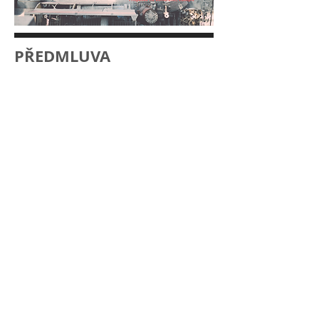
PŘEDMLUVA
Skutečně už nastal stav, kdy jsme se už
zcela přestali ptát, zda to bude dobře
provedené, jestli to bude fungovat a zda je
zvolené řešení adekvátní? Opravdu se
naopak stala prioritní otázka: kolik
to bude stát a kolik ušetříme peněz?
Degradace odvětví stavebnictví jako
takového pokračuje a momentálně
nevíme, jak to výrazně zpomalit nebo
případně zastavit.
Možná, že klíčovým
slovem pro daný problém je etika. Etika
nás všech zúčastněných v procesu
zhotovení díla od samotného počátku.
Narušení kvality celého řetězce můžeme
pozorovat hned u zadávací nebo tendrové
dokumentace, která vykazuje chyby nebo
skryté vady. Ty potom většinou z důvodu