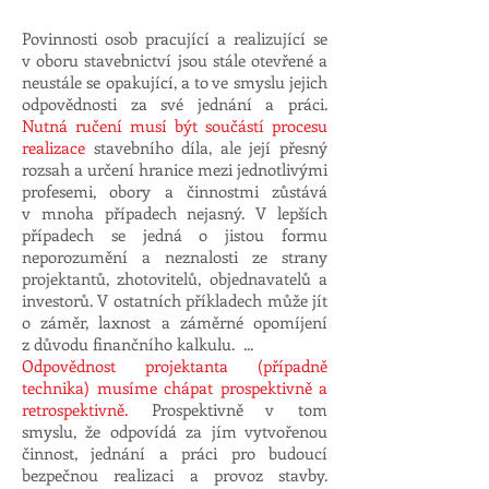
Povinnosti osob pracující a realizující se
v oboru stavebnictví jsou stále otevřené a
neustále se opakující, a to ve smyslu jejich
odpovědnosti za své jednání a práci.
Nutná ručení musí být součástí procesu
realizace
stavebního díla, ale její přesný
rozsah a určení hranice mezi jednotlivými
profesemi, obory a činnostmi zůstává
v mnoha případech nejasný. V lepších
případech se jedná o jistou formu
neporozumění a neznalosti ze strany
projektantů, zhotovitelů, objednavatelů a
investorů. V ostatních příkladech může jít
o záměr, laxnost a záměrné opomíjení
z důvodu finančního kalkulu. ...
Odpovědnost projektanta (případně
technika) musíme chápat prospektivně a
retrospektivně.
Prospektivně v tom
smyslu, že odpovídá za jím vytvořenou
činnost, jednání a práci pro budoucí
bezpečnou realizaci a provoz stavby.