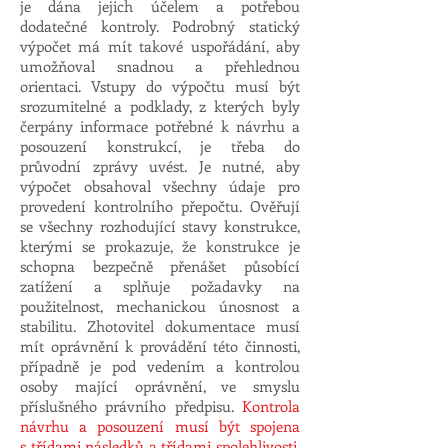
je dána jejich účelem a potřebou
dodatečné kontroly. Podrobný statický
výpočet má mít takové uspořádání, aby
umožňoval snadnou a přehlednou
orientaci. Vstupy do výpočtu musí být
srozumitelné a podklady, z kterých byly
čerpány informace potřebné k návrhu a
posouzení konstrukcí, je třeba do
průvodní zprávy uvést. Je nutné, aby
výpočet obsahoval všechny údaje pro
provedení kontrolního přepočtu. Ověřují
se všechny rozhodující stavy konstrukce,
kterými se prokazuje, že konstrukce je
schopna bezpečně přenášet působící
zatížení a splňuje požadavky na
použitelnost, mechanickou únosnost a
stabilitu. Zhotovitel dokumentace musí
mít oprávnění k provádění této činnosti,
případně je pod vedením a kontrolou
osoby mající oprávnění, ve smyslu
příslušného právního předpisu.
Kontrola
návrhu a posouzení musí být spojena
s třídami následků a třídami spolehlivosti,